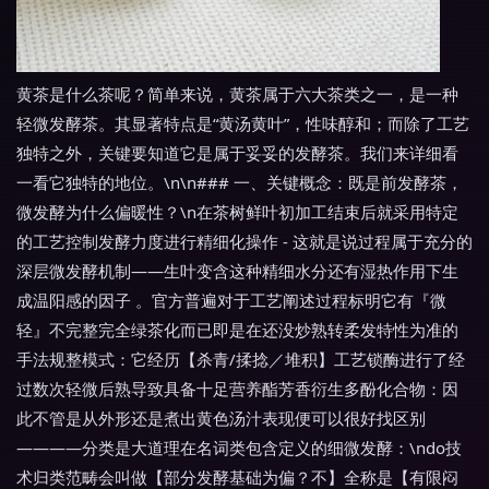
黄茶是什么茶呢？简单来说，黄茶属于六大茶类之一，是一种
轻微发酵茶。其显著特点是“黄汤黄叶”，性味醇和；而除了工艺
独特之外，关键要知道它是属于妥妥的发酵茶。我们来详细看
一看它独特的地位。\n\n### 一、关键概念：既是前发酵茶，
微发酵为什么偏暖性？\n在茶树鲜叶初加工结束后就采用特定
的工艺控制发酵力度进行精细化操作 - 这就是说过程属于充分的
深层微发酵机制——生叶变含这种精细水分还有湿热作用下生
成温阳感的因子 。官方普遍对于工艺阐述过程标明它有『微
轻』不完整完全绿茶化而已即是在还没炒熟转柔发特性为准的
手法规整模式：它经历【杀青/揉捻／堆积】工艺锁酶进行了经
过数次轻微后熟导致具备十足营养酯芳香衍生多酚化合物：因
此不管是从外形还是煮出黄色汤汁表现便可以很好找区别
————分类是大道理在名词类包含定义的细微发酵：\ndo技
术归类范畴会叫做【部分发酵基础为偏？不】全称是【有限闷