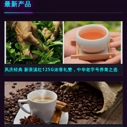
最新产品
凤庆经典 新茶滇红125G浓香礼赞，中华老字号养胃之选