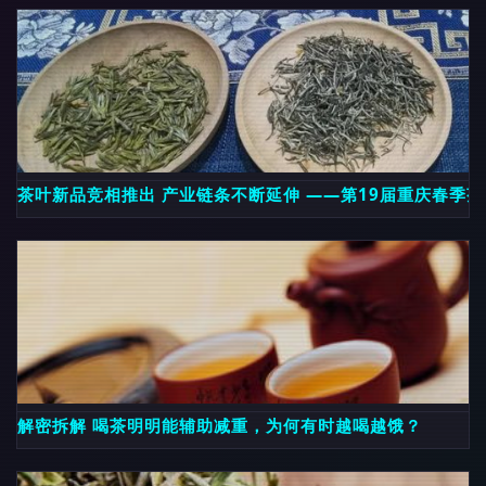
茶叶新品竞相推出 产业链条不断延伸 ——第19届重庆春季
解密拆解 喝茶明明能辅助减重，为何有时越喝越饿？