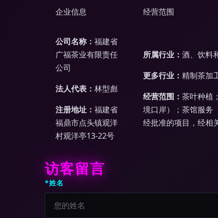
企业信息
经营范围
公司名称：
福建省
广福茶业有限责任
所属行业：
酒、饮料
公司
更多行业：
精制茶加
法人代表：
林型彪
经营范围：
茶叶种植
注册地址：
福建省
境口岸）；茶馆服务
福鼎市点头镇观洋
经批准的项目，经相
村观洋亭13-22号
访客留言
*姓名