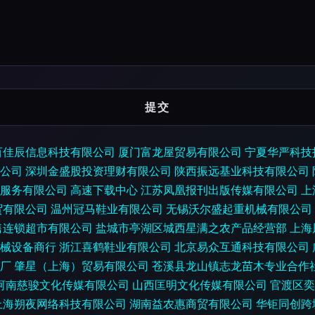
百佳辰信息科技有限公司
厦门富龙屋贸易有限公司
宁夏华严科技
公司
深圳金盛股投资理财有限公司
陕西振远基业科技有限公司
服务有限公司
高速下载中心
江苏凤凰报刊出版传媒有限公司
上
贸有限公司
温州冠马鞋业有限公司
无锡沃尔盛起重机械有限公司
售连锁超市有限公司
盐城市亭湖区城西星满之农产品经营部
上海
械设备商行
浙江喜鹤鞋业有限公司
北京易众互通科技有限公司
厂
肇星（上海）贸易有限公司
苍溪县龙山镇志龙苗木专业合作
河南慈骏文化传媒有限公司
山西匡明文化传媒有限公司
官渡区奕
上海朔夜网络科技有限公司
湖南益农惠商贸有限公司
华钜同创跨